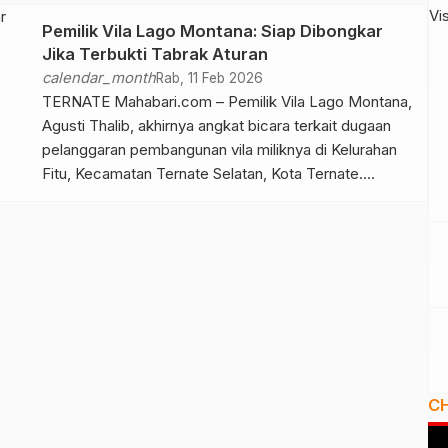
Pemilik Vila Lago Montana: Siap Dibongkar
Jika Terbukti Tabrak Aturan
calendar_month
Rab, 11 Feb 2026
TERNATE Mahabari.com – Pemilik Vila Lago Montana,
Agusti Thalib, akhirnya angkat bicara terkait dugaan
pelanggaran pembangunan vila miliknya di Kelurahan
Fitu, Kecamatan Ternate Selatan, Kota Ternate.
Sebelumnya, pembangunan vila tersebut disorot
anggota DPRD Kota Ternate, Nurjaya Hi. Ibrahim, yang
dalam pemberitaan media menyebut bangunan itu
berdiri di atas kawasan hutan lindung. Menanggapi hal
itu, Agusti membantah […]
C