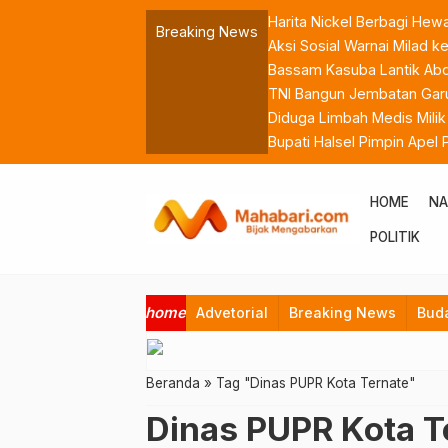
Harita Nickel Berbagi Hew
Breaking News
Aksi Sosial Warnai Milad
Bassam Kasuba Lantik Abdil
TNI Bangun Jembatan Garu
Diduga Limbah Medis Mili
Bupati Halsel Pimpin Apel
ASN
HOME
NA
POLITIK
home
Advetorial
Breaking News
Bud
Beranda
»
Tag "Dinas PUPR Kota Ternate"
Dinas PUPR Kota T