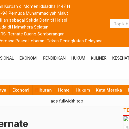
an Kurban di Momen Iduladha 1447 H
 ke-94 Pemuda Muhammadiyah Malut
lah sebagai Sekda Definitif Halsel
da di Halmahera Selatan
k RSI Ternate Buang Sembarangan
 Perdana Pasca Lebaran, Tekan Peningkatan Pelayanan
SIONAL
EKONOMI
PENDIDIKAN
HUKUM
KULINER
KESEHA
aya
Ekonomi
Hiburan
Home
Hukum
Kata Mereka
T
ernate