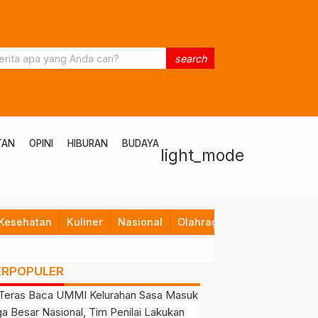
search
TAN
OPINI
HIBURAN
BUDAYA
light_mode
Kesehatan
Kuliner
Nasional
Olahraga
Opini
Pendid
ERPOPULER