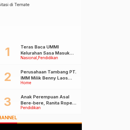
Teras Baca UMMI
Kelurahan Sasa Masuk
Nasional
Pendidikan
Tiga Besar Nasional, Tim
Penilai Lakukan Visitasi di
Ternate
Perusahaan Tambang PT.
IMM Milik Benny Laos
Home
Diduga Tak Miliki Izin HPH
Anak Perempuan Asal
Bere-bere, Ranita Rope
Pendidikan
Dikukuhkan Sebagai Guru
Besar dan Rektor Ummu
HANNEL