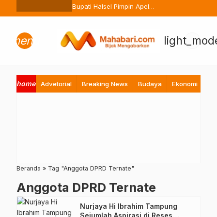
Ternate Buang Sembarangan
Bupati Halsel Pimpin Apel
Perdana Pasca Lebaran, Tekan
Peningkatan Pelayanan ASN
menu
light_mod
home
Advetorial
Breaking News
Budaya
Ekonomi
Hi
Beranda
»
Tag "Anggota DPRD Ternate"
Anggota DPRD Ternate
Nurjaya Hi Ibrahim Tampung
Sejumlah Aspirasi di Reses