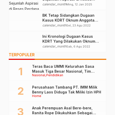
Perdana
calendar_month
Ming, 12 Jan 2025
BK Tetap Sidangkan Dugaan
Kasus KDRT Oknum Anggota
DPRD Ternate
calendar_month
Sel, 23 Agu 2022
Ini Kronologi Dugaan Kasus
KDRT Yang Dilakukan Oknum
Anggota DPRD Ternate
calendar_month
Sab, 6 Agu 2022
TERPOPULER
Teras Baca UMMI Kelurahan Sasa
Masuk Tiga Besar Nasional, Tim
Nasional
Pendidikan
Penilai Lakukan Visitasi di Ternate
Perusahaan Tambang PT. IMM Milik
Benny Laos Diduga Tak Miliki Izin HPH
Home
Anak Perempuan Asal Bere-bere,
Ranita Rope Dikukuhkan Sebagai