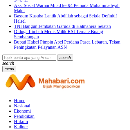
1447 H
Aksi Sosial Warnai Milad ke-94 Pemuda Muhammadiyah
Malut
Bassam Kasuba Lantik Abdillah sebagai Sekda Definitif
Halsel
TNI Bangun Jembatan Garuda di Halmahera Selatan
Diduga Limbah Medis Milik RSI Ternate Buang
Sembarangan
Bupati Halsel Pimpin Apel Perdana Pasca Lebaran, Tekan
Peningkatan Pelayanan ASN
search
search
menu
Home
Nasional
Ekonomi
Pendidikan
Hukum
Kuliner