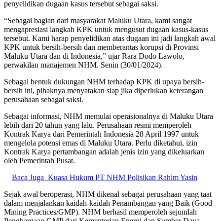
penyelidikan dugaan kasus tersebut sebagai saksi.
“Sebagai bagian dari masyarakat Maluku Utara, kami sangat
mengapresiasi langkah KPK untuk mengusut dugaan kasus-kasus
tersebut. Kami harap penyelidikan atas dugaan ini jadi langkah awal
KPK untuk bersih-bersih dan memberantas korupsi di Provinsi
Maluku Utara dan di Indonesia,” ujar Rara Dodo Lawolo,
perwakilan manajemen NHM. Senin (30/01/2024).
Sebagai bentuk dukungan NHM terhadap KPK di upaya bersih-
bersih ini, pihaknya menyatakan siap jika diperlukan keterangan
perusahaan sebagai saksi.
Sebagai informasi, NHM memulai operasionalnya di Maluku Utara
lebih dari 20 tahun yang lalu. Perusahaan resmi memperoleh
Kontrak Karya dari Pemerintah Indonesia 28 April 1997 untuk
mengelola potensi emas di Maluku Utara. Perlu diketahui, izin
Kontrak Karya pertambangan adalah jenis izin yang dikeluarkan
oleh Pemerintah Pusat.
Baca Juga
Kuasa Hukum PT NHM Polisikan Rahim Yasin
Sejak awal beroperasi, NHM dikenal sebagai perusahaan yang taat
dalam menjalankan kaidah-kaidah Penambangan yang Baik (Good
Mining Practices/GMP). NHM berhasil memperoleh sejumlah
Penghargaan GMP dari Kementerian Energi dan Sumber Daya