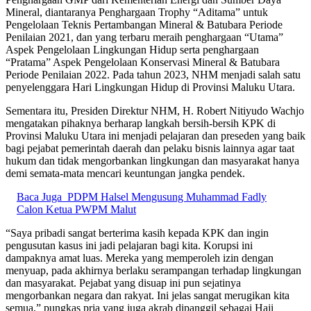
Mineral, diantaranya Penghargaan Trophy “Aditama” untuk
Pengelolaan Teknis Pertambangan Mineral & Batubara Periode
Penilaian 2021, dan yang terbaru meraih penghargaan “Utama”
Aspek Pengelolaan Lingkungan Hidup serta penghargaan
“Pratama” Aspek Pengelolaan Konservasi Mineral & Batubara
Periode Penilaian 2022. Pada tahun 2023, NHM menjadi salah satu
penyelenggara Hari Lingkungan Hidup di Provinsi Maluku Utara.
Sementara itu, Presiden Direktur NHM, H. Robert Nitiyudo Wachjo
mengatakan pihaknya berharap langkah bersih-bersih KPK di
Provinsi Maluku Utara ini menjadi pelajaran dan preseden yang baik
bagi pejabat pemerintah daerah dan pelaku bisnis lainnya agar taat
hukum dan tidak mengorbankan lingkungan dan masyarakat hanya
demi semata-mata mencari keuntungan jangka pendek.
Baca Juga
PDPM Halsel Mengusung Muhammad Fadly
Calon Ketua PWPM Malut
“Saya pribadi sangat berterima kasih kepada KPK dan ingin
pengusutan kasus ini jadi pelajaran bagi kita. Korupsi ini
dampaknya amat luas. Mereka yang memperoleh izin dengan
menyuap, pada akhirnya berlaku serampangan terhadap lingkungan
dan masyarakat. Pejabat yang disuap ini pun sejatinya
mengorbankan negara dan rakyat. Ini jelas sangat merugikan kita
semua,” pungkas pria yang juga akrab dipanggil sebagai Haji