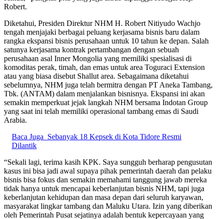
Robert.
Diketahui, Presiden Direktur NHM H. Robert Nitiyudo Wachjo
tengah menjajaki berbagai peluang kerjasama bisnis baru dalam
rangka ekspansi bisnis perusahaan untuk 10 tahun ke depan. Salah
satunya kerjasama kontrak pertambangan dengan sebuah
perusahaan asal Inner Mongolia yang memiliki spesialisasi di
komoditas perak, timah, dan emas untuk area Toguraci Extension
atau yang biasa disebut Shallut area. Sebagaimana diketahui
sebelumnya, NHM juga telah bermitra dengan PT Aneka Tambang,
Tbk. (ANTAM) dalam menjalankan bisnisnya. Ekspansi ini akan
semakin memperkuat jejak langkah NHM bersama Indotan Group
yang saat ini telah memiliki operasional tambang emas di Saudi
Arabia.
Baca Juga
Sebanyak 18 Kepsek di Kota Tidore Resmi
Dilantik
“Sekali lagi, terima kasih KPK. Saya sungguh berharap pengusutan
kasus ini bisa jadi awal supaya pihak pemerintah daerah dan pelaku
bisnis bisa fokus dan semakin memahami tanggung jawab mereka
tidak hanya untuk mencapai keberlanjutan bisnis NHM, tapi juga
keberlanjutan kehidupan dan masa depan dari seluruh karyawan,
masyarakat lingkar tambang dan Maluku Utara. Izin yang diberikan
oleh Pemerintah Pusat sejatinya adalah bentuk kepercayaan yang