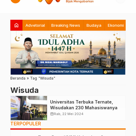
home
Advetorial
Breaking News
Budaya
Ekonomi
Hi
Beranda
»
Tag "Wisuda"
Wisuda
Universitas Terbuka Ternate,
Wisudakan 230 Mahasiswanya
calendar_month
Rab, 22 Mei 2024
TERPOPULER