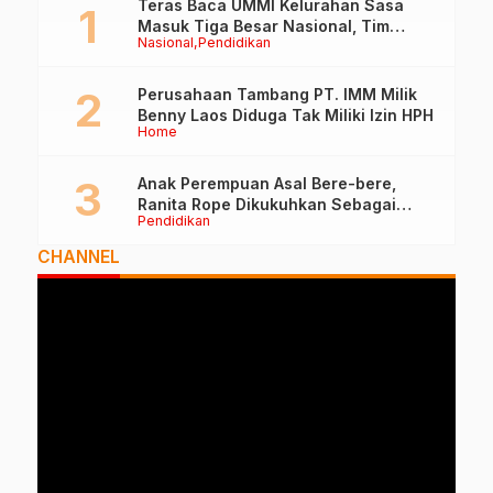
Teras Baca UMMI Kelurahan Sasa
Masuk Tiga Besar Nasional, Tim
Nasional
Pendidikan
Penilai Lakukan Visitasi di Ternate
Perusahaan Tambang PT. IMM Milik
Benny Laos Diduga Tak Miliki Izin HPH
Home
Anak Perempuan Asal Bere-bere,
Ranita Rope Dikukuhkan Sebagai
Pendidikan
Guru Besar dan Rektor Ummu
CHANNEL