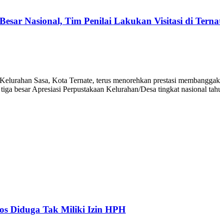
ar Nasional, Tim Penilai Lakukan Visitasi di Terna
han Sasa, Kota Ternate, terus menorehkan prestasi membanggakan di d
 tiga besar Apresiasi Perpustakaan Kelurahan/Desa tingkat nasional t
s Diduga Tak Miliki Izin HPH