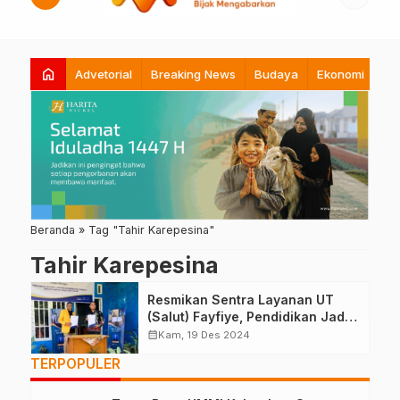
home
Advetorial
Breaking News
Budaya
Ekonomi
Hi
Beranda
»
Tag "Tahir Karepesina"
Tahir Karepesina
Resmikan Sentra Layanan UT
(Salut) Fayfiye, Pendidikan Jadi
Prioritas
calendar_month
Kam, 19 Des 2024
TERPOPULER