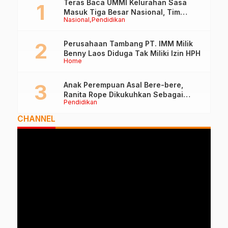
Teras Baca UMMI Kelurahan Sasa
Masuk Tiga Besar Nasional, Tim
Nasional
Pendidikan
Penilai Lakukan Visitasi di Ternate
Perusahaan Tambang PT. IMM Milik
Benny Laos Diduga Tak Miliki Izin HPH
Home
Anak Perempuan Asal Bere-bere,
Ranita Rope Dikukuhkan Sebagai
Pendidikan
Guru Besar dan Rektor Ummu
CHANNEL