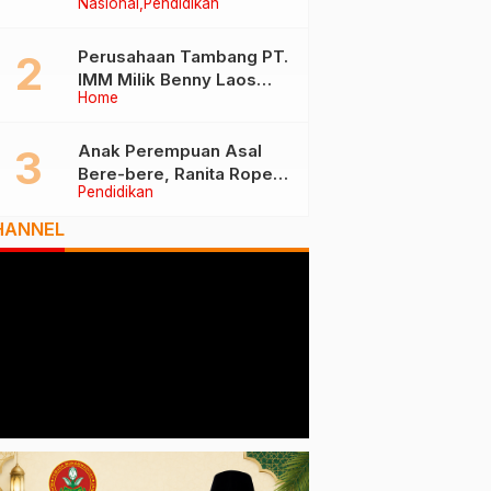
Nasional
Pendidikan
Tiga Besar Nasional, Tim
Penilai Lakukan Visitasi di
Ternate
Perusahaan Tambang PT.
IMM Milik Benny Laos
Home
Diduga Tak Miliki Izin HPH
Anak Perempuan Asal
Bere-bere, Ranita Rope
Pendidikan
Dikukuhkan Sebagai Guru
Besar dan Rektor Ummu
HANNEL