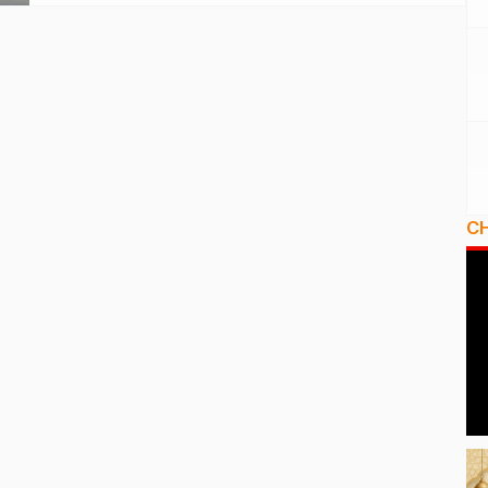
Ternate Tengah, Kota Ternate, Maluku Utara, suda
beberapa tahun tidak difungsikan. Pasar yang berada
di pusat kota Ternate itu tidak diminati pedagang
pakaian, karena “beralasan sepi pengunjung”. Ungkap
[…]
C