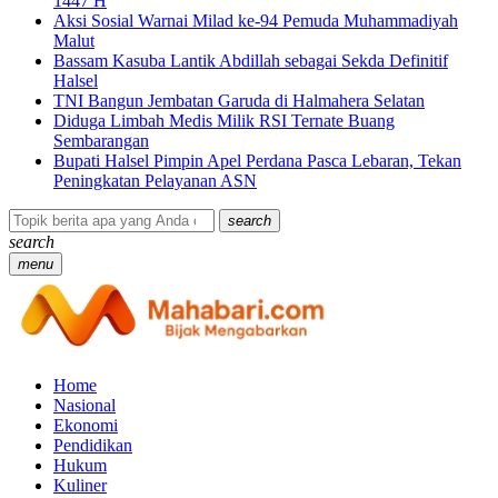
1447 H
Aksi Sosial Warnai Milad ke-94 Pemuda Muhammadiyah
Malut
Bassam Kasuba Lantik Abdillah sebagai Sekda Definitif
Halsel
TNI Bangun Jembatan Garuda di Halmahera Selatan
Diduga Limbah Medis Milik RSI Ternate Buang
Sembarangan
Bupati Halsel Pimpin Apel Perdana Pasca Lebaran, Tekan
Peningkatan Pelayanan ASN
search
search
menu
Home
Nasional
Ekonomi
Pendidikan
Hukum
Kuliner