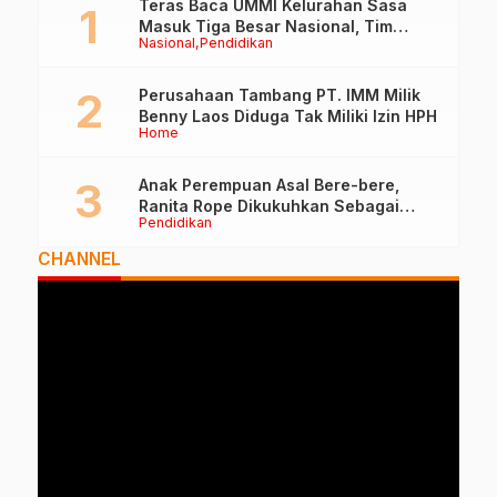
Teras Baca UMMI Kelurahan Sasa
Masuk Tiga Besar Nasional, Tim
Nasional
Pendidikan
Penilai Lakukan Visitasi di Ternate
Perusahaan Tambang PT. IMM Milik
Benny Laos Diduga Tak Miliki Izin HPH
Home
Anak Perempuan Asal Bere-bere,
Ranita Rope Dikukuhkan Sebagai
Pendidikan
Guru Besar dan Rektor Ummu
CHANNEL