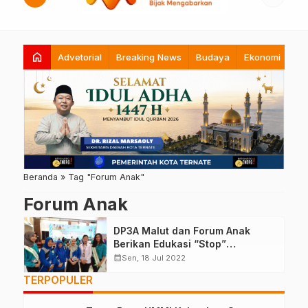
home
Advetorial
Breaking News
Budaya
Ekonomi
Hi
Beranda
»
Tag "Forum Anak"
Forum Anak
DP3A Malut dan Forum Anak
Berikan Edukasi “Stop”
Kekerasan Kepada Anak
calendar_month
Sen, 18 Jul 2022
TERPOPULER