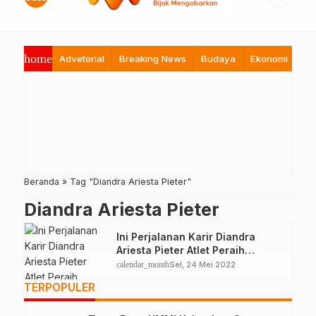
home
Advetorial
Breaking News
Budaya
Ekonomi
Hi
Beranda
»
Tag "Diandra Ariesta Pieter"
Diandra Ariesta Pieter
Ini Perjalanan Karir Diandra
Ariesta Pieter Atlet Peraih
Mendali Emas di Sea Games
calendar_month
Sel, 24 Mei 2022
TERPOPULER