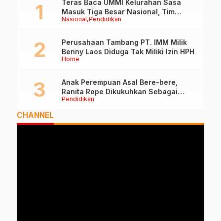
Teras Baca UMMI Kelurahan Sasa
Masuk Tiga Besar Nasional, Tim
Nasional
Pendidikan
Penilai Lakukan Visitasi di Ternate
Perusahaan Tambang PT. IMM Milik
Benny Laos Diduga Tak Miliki Izin HPH
Home
Anak Perempuan Asal Bere-bere,
Ranita Rope Dikukuhkan Sebagai
Pendidikan
Guru Besar dan Rektor Ummu
CHANNEL