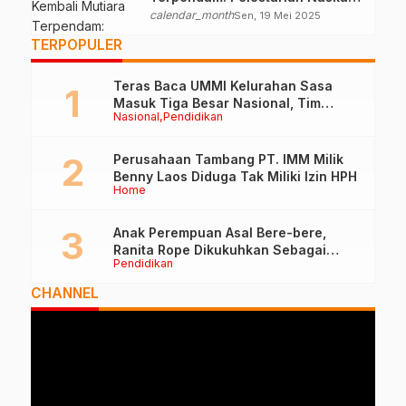
Kuna Ternate
calendar_month
Sen, 19 Mei 2025
TERPOPULER
Teras Baca UMMI Kelurahan Sasa
Masuk Tiga Besar Nasional, Tim
Nasional
Pendidikan
Penilai Lakukan Visitasi di Ternate
Perusahaan Tambang PT. IMM Milik
Benny Laos Diduga Tak Miliki Izin HPH
Home
Anak Perempuan Asal Bere-bere,
Ranita Rope Dikukuhkan Sebagai
Pendidikan
Guru Besar dan Rektor Ummu
CHANNEL