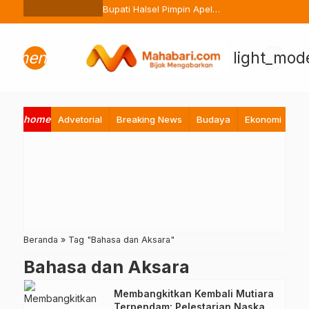
Ternate Buang Sembarangan
Bupati Halsel Pimpin Apel
Perdana Pasca Lebaran, Tekan
Peningkatan Pelayanan ASN
menu
light_mod
home
Advetorial
Breaking News
Budaya
Ekonomi
Hi
Beranda
»
Tag "Bahasa dan Aksara"
Bahasa dan Aksara
Membangkitkan Kembali Mutiara
Terpendam: Pelestarian Naskah