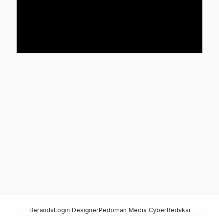
Beranda
Login Designer
Pedoman Media Cyber
Redaksi