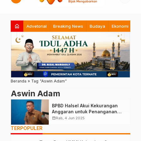
home
Advetorial
Breaking News
Budaya
Ekonomi
Hi
Beranda
»
Tag "Aswin Adam"
Aswin Adam
BPBD Halsel Akui Kekurangan
Anggaran untuk Penanganan
Bencana Alam
calendar_month
Rab, 4 Jun 2025
TERPOPULER