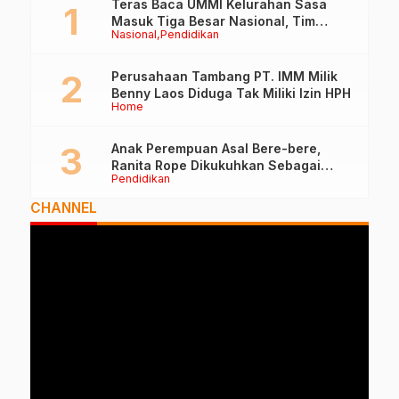
Teras Baca UMMI Kelurahan Sasa
Masuk Tiga Besar Nasional, Tim
Nasional
Pendidikan
Penilai Lakukan Visitasi di Ternate
Perusahaan Tambang PT. IMM Milik
Benny Laos Diduga Tak Miliki Izin HPH
Home
Anak Perempuan Asal Bere-bere,
Ranita Rope Dikukuhkan Sebagai
Pendidikan
Guru Besar dan Rektor Ummu
CHANNEL